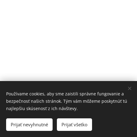
Používame cookies, aby sme zaistili správne fungovanie a
bezpečnosť našich stránok. Tým vám môžeme poskytnúť tú
najlepšiu skúsenosť z ich návštevy.
Obrázky poskytol
Pexels
Prijať nevyhnutné
Prijať všetko
Vytvorené službou
Webnode
Cookies