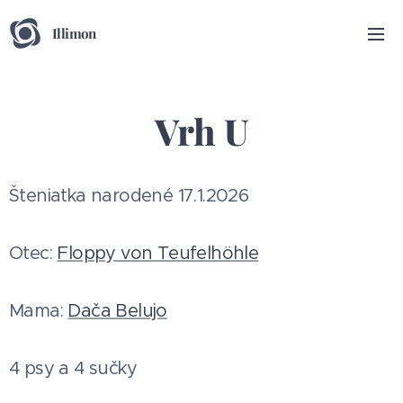
Illimon
Vrh U
Šteniatka narodené 17.1.2026
Otec:
Floppy von Teufelhöhle
Mama:
Dača Belujo
4 psy a 4 sučky